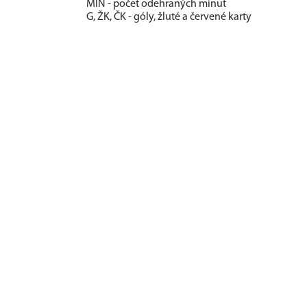
MIN - počet odehraných minut
G, ŽK, ČK - góly, žluté a červené karty