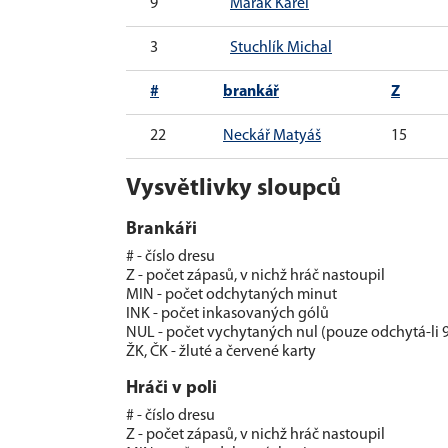
9
Marák Karel
3
Stuchlík Michal
#
brankář
Z
22
Neckář Matyáš
15
Vysvětlivky sloupců
Brankáři
# - číslo dresu
Z - počet zápasů, v nichž hráč nastoupil
MIN - počet odchytaných minut
INK - počet inkasovaných gólů
NUL - počet vychytaných nul (pouze odchytá-li 
ŽK, ČK - žluté a červené karty
Hráči v poli
# - číslo dresu
Z - počet zápasů, v nichž hráč nastoupil