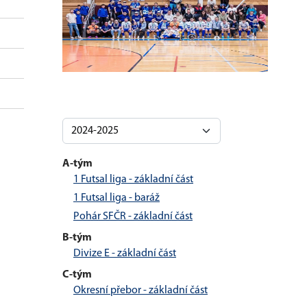
A-tým
1 Futsal liga - základní část
1 Futsal liga - baráž
Pohár SFČR - základní část
B-tým
Divize E - základní část
C-tým
Okresní přebor - základní část