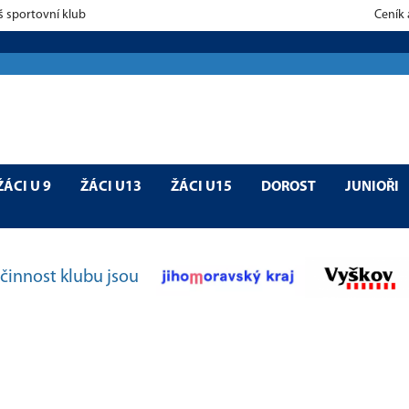
š sportovní klub
Ceník
ŽÁCI U 9
ŽÁCI U13
ŽÁCI U15
DOROST
JUNIOŘI
činnost klubu jsou