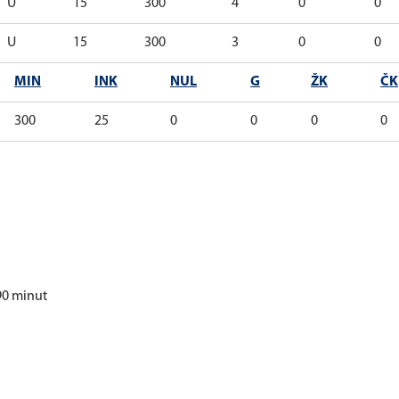
U
15
300
4
0
0
U
15
300
3
0
0
MIN
INK
NUL
G
ŽK
ČK
300
25
0
0
0
0
90 minut