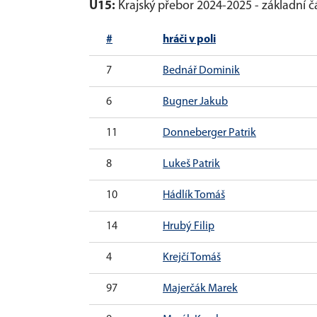
U15:
Krajský přebor 2024-2025 - základní č
#
hráči v poli
7
Bednář Dominik
6
Bugner Jakub
11
Donneberger Patrik
8
Lukeš Patrik
10
Hádlík Tomáš
14
Hrubý Filip
4
Krejčí Tomáš
97
Majerčák Marek