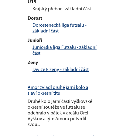
U15
Krajský přebor - základní část
Dorost
Dorostenecká liga futsalu -
základní část
Junioři
Juniorská liga Futsalu - základní
část
Ženy
Divize E ženy - základní část
Amor zvládl druhé jarní kolo a
slaví okresní titul
Druhé kolo jarní části vyškovské
okresní soutěže ve futsalu se
odehrálo v pátek v areálu Orel
Vyškov a tým Amoru potvrdil
svou...