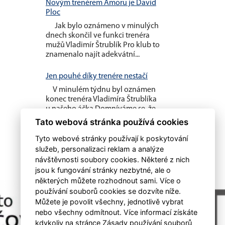
Novým trenérem Amoru je David
Ploc
Jak bylo oznámeno v minulých
dnech skončil ve funkci trenéra
mužů Vladimír Štrublík Pro klub to
znamenalo najít adekvátní...
Jen pouhé díky trenére nestačí
V minulém týdnu byl oznámen
konec trenéra Vladimíra Štrublíka
u našeho áčka Domníváme se, že
pouhé poděkování nestačí....
Tato webová stránka používá cookies
Tyto webové stránky používají k poskytování
služeb, personalizaci reklam a analýze
návštěvnosti soubory cookies. Některé z nich
jsou k fungování stránky nezbytné, ale o
některých můžete rozhodnout sami. Více o
používání souborů cookies se dozvíte níže.
Můžete je povolit všechny, jednotlivě vybrat
nebo všechny odmítnout. Více informací získáte
kdykoliv na stránce Zásady používání souborů