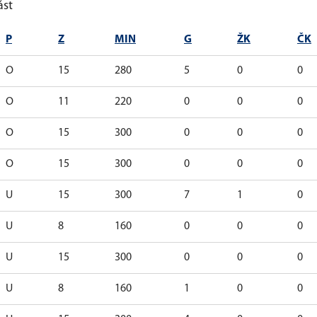
ást
P
Z
MIN
G
ŽK
ČK
O
15
280
5
0
0
O
11
220
0
0
0
O
15
300
0
0
0
O
15
300
0
0
0
U
15
300
7
1
0
U
8
160
0
0
0
U
15
300
0
0
0
U
8
160
1
0
0