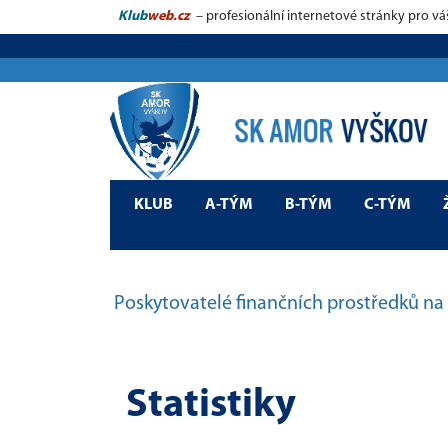
Klub
web.cz
– profesionální internetové stránky pro vá
KLUB
A-TÝM
B-TÝM
C-TÝM
Poskytovatelé finančních prostředků na 
Statistiky