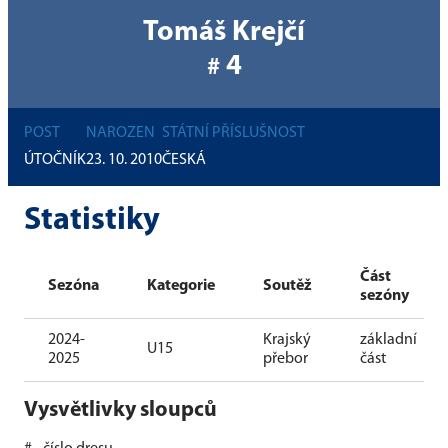
Tomáš Krejčí
4
#
POST
NAROZEN
STÁTNÍ PŘÍSLUŠNOST
ÚTOČNÍK
23. 10. 2010
ČESKÁ
Statistiky
Část
Sezóna
Kategorie
Soutěž
sezóny
2024-
Krajský
základní
U15
2025
přebor
část
Vysvětlivky sloupců