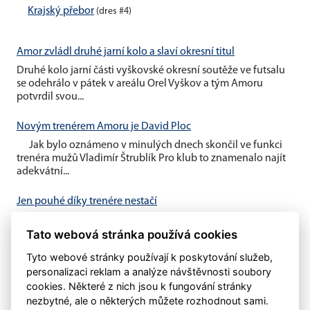
Krajský přebor
(dres #4)
Amor zvládl druhé jarní kolo a slaví okresní titul
Druhé kolo jarní části vyškovské okresní soutěže ve futsalu
se odehrálo v pátek v areálu Orel Vyškov a tým Amoru
potvrdil svou...
Novým trenérem Amoru je David Ploc
Jak bylo oznámeno v minulých dnech skončil ve funkci
trenéra mužů Vladimír Štrublík Pro klub to znamenalo najít
adekvátní...
Jen pouhé díky trenére nestačí
V minulém týdnu byl oznámen konec trenéra Vladimíra
Štrublíka u našeho áčka Domníváme se, že pouhé
Tato webová stránka používá cookies
poděkování nestačí....
Tyto webové stránky používají k poskytování služeb,
personalizaci reklam a analýze návštěvnosti soubory
cookies. Některé z nich jsou k fungování stránky
nezbytné, ale o některých můžete rozhodnout sami.