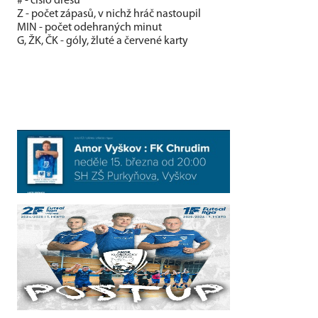
# - číslo dresu
Z - počet zápasů, v nichž hráč nastoupil
MIN - počet odehraných minut
G, ŽK, ČK - góly, žluté a červené karty