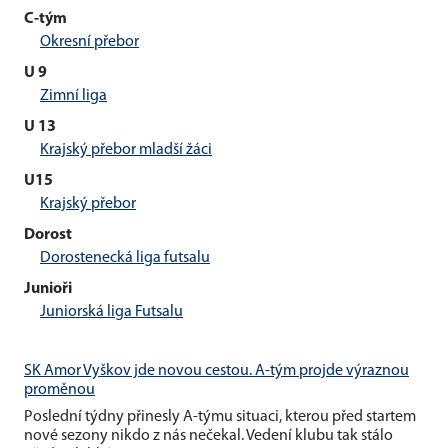
C-tým
Okresní přebor
U 9
Zimní liga
U 13
Krajský přebor mladší žáci
U15
Krajský přebor
Dorost
Dorostenecká liga futsalu
Junioři
Juniorská liga Futsalu
SK Amor Vyškov jde novou cestou. A-tým projde výraznou
proměnou
Poslední týdny přinesly A-týmu situaci, kterou před startem
nové sezony nikdo z nás nečekal. Vedení klubu tak stálo