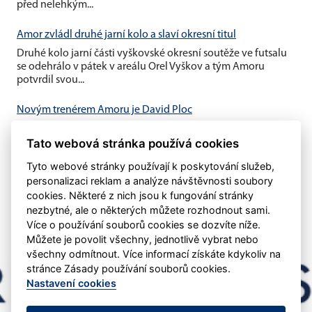
před nelehkým...
Amor zvládl druhé jarní kolo a slaví okresní titul
Druhé kolo jarní části vyškovské okresní soutěže ve futsalu
se odehrálo v pátek v areálu Orel Vyškov a tým Amoru
potvrdil svou...
Novým trenérem Amoru je David Ploc
Jak bylo oznámeno v minulých dnech skončil ve funkci
Tato webová stránka používá cookies
trenéra mužů Vladimír Štrublík Pro klub to znamenalo najít
adekvátní...
Tyto webové stránky používají k poskytování služeb,
personalizaci reklam a analýze návštěvnosti soubory
cookies. Některé z nich jsou k fungování stránky
nezbytné, ale o některých můžete rozhodnout sami.
Více o používání souborů cookies se dozvíte níže.
Můžete je povolit všechny, jednotlivě vybrat nebo
všechny odmítnout. Více informací získáte kdykoliv na
stránce Zásady používání souborů cookies.
Nastavení cookies