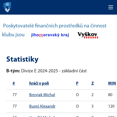
Poskytovatelé finančních prostředků na činnost
klubu jsou
Statistiky
B-tým:
Divize E 2024-2025 - základní část
#
hráči v poli
P
Z
MIN
77
Brovjak Michal
O
2
80
77
Bureš Alexandr
O
3
120