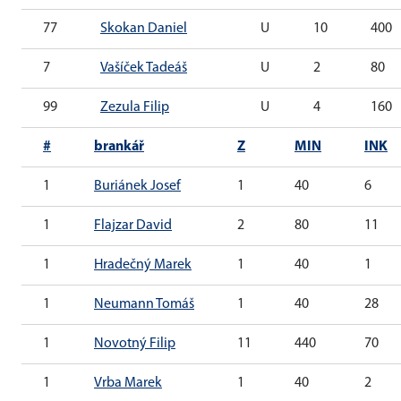
77
Skokan Daniel
U
10
400
7
Vašíček Tadeáš
U
2
80
99
Zezula Filip
U
4
160
#
brankář
Z
MIN
INK
1
Buriánek Josef
1
40
6
1
Flajzar David
2
80
11
1
Hradečný Marek
1
40
1
1
Neumann Tomáš
1
40
28
1
Novotný Filip
11
440
70
1
Vrba Marek
1
40
2