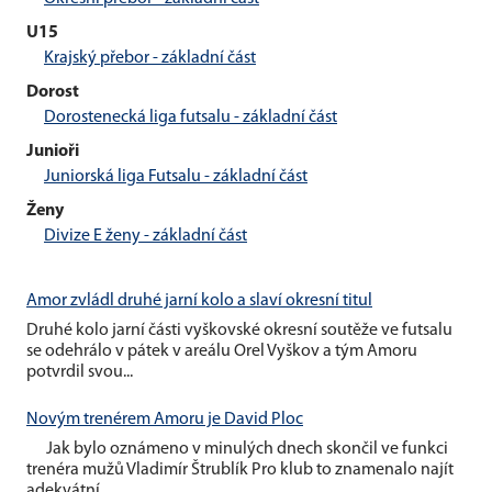
U15
Krajský přebor - základní část
Dorost
Dorostenecká liga futsalu - základní část
Junioři
Juniorská liga Futsalu - základní část
Ženy
Divize E ženy - základní část
Amor zvládl druhé jarní kolo a slaví okresní titul
Druhé kolo jarní části vyškovské okresní soutěže ve futsalu
se odehrálo v pátek v areálu Orel Vyškov a tým Amoru
potvrdil svou...
Novým trenérem Amoru je David Ploc
Jak bylo oznámeno v minulých dnech skončil ve funkci
trenéra mužů Vladimír Štrublík Pro klub to znamenalo najít
adekvátní...