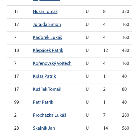
11
Husár Tomáš
U
8
320
17
Jurajda Šimon
U
4
160
7
Kaďorek Lukáš
U
4
160
18
Klepáček Patrik
U
12
480
7
Kořenovský Vojtěch
U
4
160
17
Krása Patrik
U
1
40
17
Kužílek Tomáš
U
2
80
99
Petr Patrik
U
1
40
2
Procházka Lukáš
U
7
280
28
Skalník Jan
U
14
560