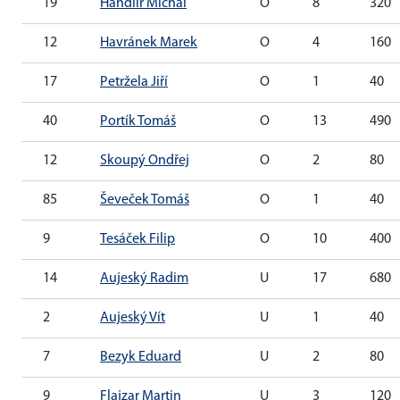
19
Handlíř Michal
O
8
320
12
Havránek Marek
O
4
160
17
Petržela Jiří
O
1
40
40
Portík Tomáš
O
13
490
12
Skoupý Ondřej
O
2
80
85
Ševeček Tomáš
O
1
40
9
Tesáček Filip
O
10
400
14
Aujeský Radim
U
17
680
2
Aujeský Vít
U
1
40
7
Bezyk Eduard
U
2
80
9
Flajzar Martin
U
3
120