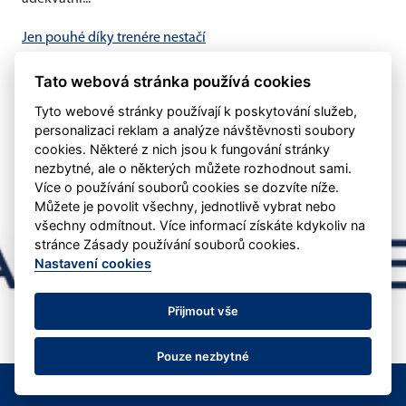
Jen pouhé díky trenére nestačí
V minulém týdnu byl oznámen konec trenéra Vladimíra
Tato webová stránka používá cookies
Štrublíka u našeho áčka Domníváme se, že pouhé
poděkování nestačí....
Tyto webové stránky používají k poskytování služeb,
personalizaci reklam a analýze návštěvnosti soubory
cookies. Některé z nich jsou k fungování stránky
nezbytné, ale o některých můžete rozhodnout sami.
Více o používání souborů cookies se dozvíte níže.
Můžete je povolit všechny, jednotlivě vybrat nebo
všechny odmítnout. Více informací získáte kdykoliv na
stránce Zásady používání souborů cookies.
Nastavení cookies
Přijmout vše
Pouze nezbytné
© SK Amor Vyškov
Nastavení cookies
RSS