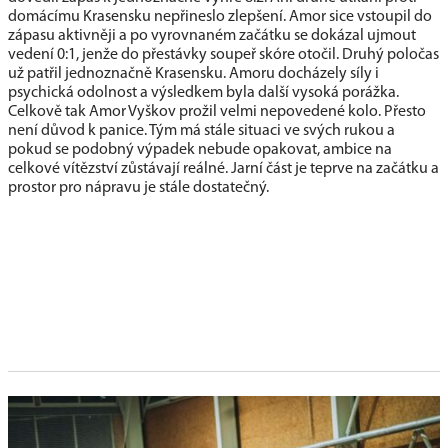
domácímu Krasensku nepřineslo zlepšení. Amor sice vstoupil do
zápasu aktivněji a po vyrovnaném začátku se dokázal ujmout
vedení 0:1, jenže do přestávky soupeř skóre otočil. Druhý poločas
už patřil jednoznačně Krasensku. Amoru docházely síly i
psychická odolnost a výsledkem byla další vysoká porážka.
Celkově tak Amor Vyškov prožil velmi nepovedené kolo. Přesto
není důvod k panice. Tým má stále situaci ve svých rukou a
pokud se podobný výpadek nebude opakovat, ambice na
celkové vítězství zůstávají reálné. Jarní část je teprve na začátku a
prostor pro nápravu je stále dostatečný.