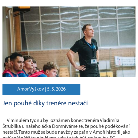
Amor Vyškov |
5. 5. 2026
Jen pouhé díky trenére nestačí
V minulém týdnu byl oznámen konec trenéra Vladimíra
Štrublíka u našeho áčka Domníváme se, že pouhé poděkování
nestačí. Tento muž se bude navždy zapsán v Amoří historii jako