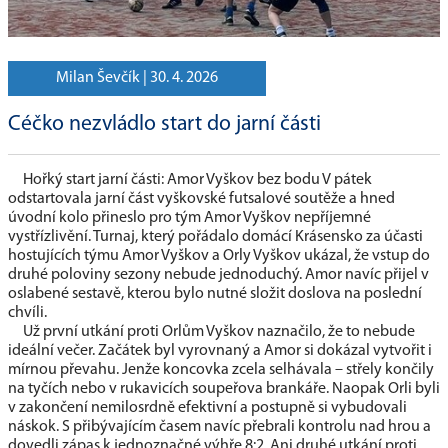
Milan Ševčík |
30. 4. 2026
Céčko nezvládlo start do jarní části
Hořký start jarní části: Amor Vyškov bez bodu V pátek
odstartovala jarní část vyškovské futsalové soutěže a hned
úvodní kolo přineslo pro tým Amor Vyškov nepříjemné
vystřízlivění. Turnaj, který pořádalo domácí Krásensko za účasti
hostujících týmu Amor Vyškov a Orly Vyškov ukázal, že vstup do
druhé poloviny sezony nebude jednoduchý. Amor navíc přijel v
oslabené sestavě, kterou bylo nutné složit doslova na poslední
chvíli.
Už první utkání proti Orlům Vyškov naznačilo, že to nebude
ideální večer. Začátek byl vyrovnaný a Amor si dokázal vytvořit i
mírnou převahu. Jenže koncovka zcela selhávala – střely končily
na tyčích nebo v rukavicích soupeřova brankáře. Naopak Orli byli
v zakončení nemilosrdně efektivní a postupně si vybudovali
náskok. S přibývajícím časem navíc přebrali kontrolu nad hrou a
dovedli zápas k jednoznačné výhře 8:2. Ani druhé utkání proti