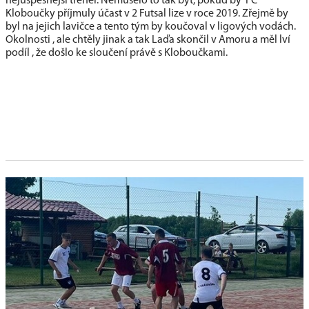
nejúspěšnější trenér. Nemuselo to tak být, pokud by FC
Kloboučky příjmuly účast v 2 Futsal lize v roce 2019. Zřejmě by
byl na jejich lavičce a tento tým by koučoval v ligových vodách.
Okolnosti , ale chtěly jinak a tak Laďa skončil v Amoru a měl lví
podíl , že došlo ke sloučení právě s Kloboučkami.