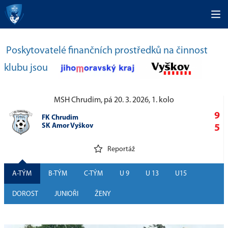
Poskytovatelé finančních prostředků na činnost
klubu jsou
MSH Chrudim, pá 20. 3. 2026, 1. kolo
9
FK Chrudim
SK Amor Vyškov
5
Reportáž
A-TÝM
B-TÝM
C-TÝM
U 9
U 13
U15
DOROST
JUNIOŘI
ŽENY