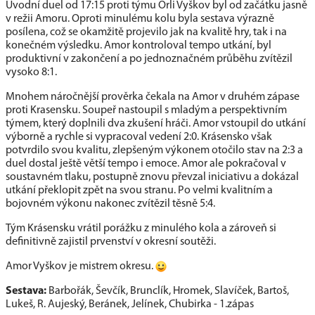
Úvodní duel od 17:15 proti týmu Orli Vyškov byl od začátku jasně
v režii Amoru. Oproti minulému kolu byla sestava výrazně
posílena, což se okamžitě projevilo jak na kvalitě hry, tak i na
konečném výsledku. Amor kontroloval tempo utkání, byl
produktivní v zakončení a po jednoznačném průběhu zvítězil
vysoko 8:1.
Mnohem náročnější prověrka čekala na Amor v druhém zápase
proti Krasensku. Soupeř nastoupil s mladým a perspektivním
týmem, který doplnili dva zkušení hráči. Amor vstoupil do utkání
výborně a rychle si vypracoval vedení 2:0. Krásensko však
potvrdilo svou kvalitu, zlepšeným výkonem otočilo stav na 2:3 a
duel dostal ještě větší tempo i emoce. Amor ale pokračoval v
soustavném tlaku, postupně znovu převzal iniciativu a dokázal
utkání překlopit zpět na svou stranu. Po velmi kvalitním a
bojovném výkonu nakonec zvítězil těsně 5:4.
Tým Krásensku vrátil porážku z minulého kola a zároveň si
definitivně zajistil prvenství v okresní soutěži.
Amor Vyškov je mistrem okresu.
Sestava:
Barbořák, Ševčík, Brunclík, Hromek, Slavíček, Bartoš,
Lukeš, R. Aujeský, Beránek, Jelínek, Chubirka - 1.zápas