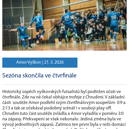
Amor Vyškov |
21. 3. 2026
Sezóna skončila ve čtvrfinále
Historický úspěch vyškovských futsalistů byl podtržen účati ve
čtvrfinále. Zde na ně čekal obhájce trofeje z Chrudimi. V základní
části soutěže Amor podlehl svým čtvrtfinálovým soupeřům 0:9 a
2:13 a tak se očekával podobný scénář i v souboji play off.
Chrudim tuto část soutěže zvládla a Amor vyřadila v poměru 3:0
na zápasy. Překvapení se však nekonalo. Jediná změna byla ve
vývoji jednotlivých zápasů. Zatímco ten první byla v režii domácí