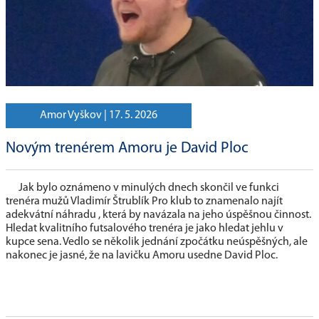
Amor Vyškov |
17. 5. 2026
Novým trenérem Amoru je David Ploc
Jak bylo oznámeno v minulých dnech skončil ve funkci
trenéra mužů Vladimír Štrublík Pro klub to znamenalo najít
adekvátní náhradu , která by navázala na jeho úspěšnou činnost.
Hledat kvalitního futsalového trenéra je jako hledat jehlu v
kupce sena. Vedlo se několik jednání zpočátku neúspěšných, ale
nakonec je jasné, že na lavičku Amoru usedne David Ploc.