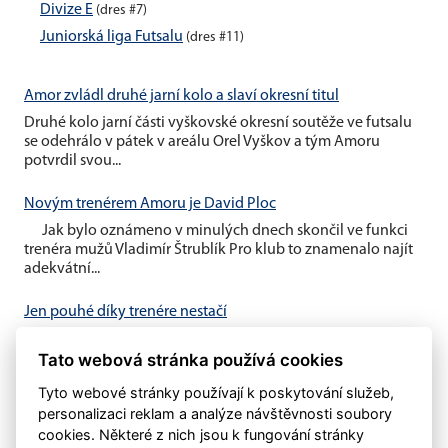
Divize E
(dres #7)
Juniorská liga Futsalu
(dres #11)
Amor zvládl druhé jarní kolo a slaví okresní titul
Druhé kolo jarní části vyškovské okresní soutěže ve futsalu
se odehrálo v pátek v areálu Orel Vyškov a tým Amoru
potvrdil svou...
Novým trenérem Amoru je David Ploc
Jak bylo oznámeno v minulých dnech skončil ve funkci
trenéra mužů Vladimír Štrublík Pro klub to znamenalo najít
adekvátní...
Jen pouhé díky trenére nestačí
V minulém týdnu byl oznámen konec trenéra Vladimíra
Štrublíka u našeho áčka Domníváme se, že pouhé
Tato webová stránka používá cookies
poděkování nestačí....
Tyto webové stránky používají k poskytování služeb,
personalizaci reklam a analýze návštěvnosti soubory
cookies. Některé z nich jsou k fungování stránky