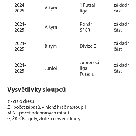
2024-
1 Futsal
základní
A-tým
2025
liga
část
2024-
Pohár
základní
A-tým
2025
SFČR
část
2024-
základní
B-tým
Divize E
2025
část
Juniorská
2024-
základní
Junioři
liga
2025
část
Futsalu
Vysvětlivky sloupců
# - číslo dresu
Z - počet zápasů, v nichž hráč nastoupil
MIN - počet odehraných minut
G, ŽK, ČK - góly, žluté a červené karty