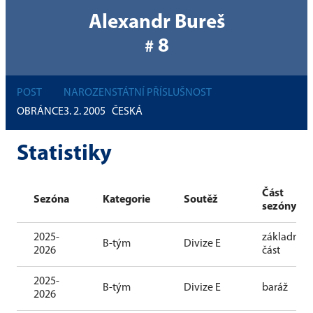
Alexandr Bureš
8
#
POST
NAROZEN
STÁTNÍ PŘÍSLUŠNOST
OBRÁNCE
3. 2. 2005
ČESKÁ
Statistiky
Část
Sezóna
Kategorie
Soutěž
sezóny
2025-
základní
B-tým
Divize E
2026
část
2025-
B-tým
Divize E
baráž
2026