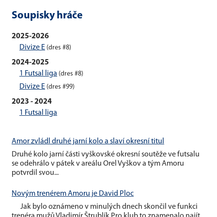
Soupisky hráče
2025-2026
Divize E
(dres #8)
2024-2025
1 Futsal liga
(dres #8)
Divize E
(dres #99)
2023 - 2024
1 Futsal liga
Amor zvládl druhé jarní kolo a slaví okresní titul
Druhé kolo jarní části vyškovské okresní soutěže ve futsalu
se odehrálo v pátek v areálu Orel Vyškov a tým Amoru
potvrdil svou...
Novým trenérem Amoru je David Ploc
Jak bylo oznámeno v minulých dnech skončil ve funkci
trenéra mužů Vladimír Štrublík Pro klub to znamenalo najít