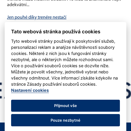
adekvátní...
Jen pouhé díky trenére nestačí
V minulém týdnu byl oznámen konec trenéra Vladimíra
Tato webová stránka používá cookies
Štrublíka u našeho áčka Domníváme se, že pouhé
poděkování nestačí....
Tyto webové stránky používají k poskytování služeb,
personalizaci reklam a analýze návštěvnosti soubory
cookies. Některé z nich jsou k fungování stránky
nezbytné, ale o některých můžete rozhodnout sami.
Více o používání souborů cookies se dozvíte níže.
Můžete je povolit všechny, jednotlivě vybrat nebo
všechny odmítnout. Více informací získáte kdykoliv na
stránce Zásady používání souborů cookies.
Nastavení cookies
Přijmout vše
Pouze nezbytné
© SK Amor Vyškov
Nastavení cookies
RSS