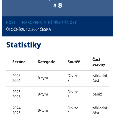
8
#
POST
NAROZEN
STÁTNÍ PŘÍSLUŠNOST
ÚTOČNÍK
9. 12. 2004
ČESKÁ
Statistiky
Část
Sezóna
Kategorie
Soutěž
sezóny
2025-
Divize
základní
B-tým
2026
E
část
2025-
Divize
B-tým
baráž
2026
E
2024-
Divize
základní
B-tým
2025
E
část