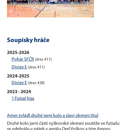
Soupisky hráče
2025-2026
Pohár SFČR
(dres #11)
Divize E
(dres #11)
2024-2025
Divize E
(dres #28)
2023 - 2024
1 Futsal liga
Amor zvládl druhé jarní kolo a slaví okresní titul
Druhé kolo jarní části vyškovské okresní soutěže ve futsalu
se odehrálo v pátek v areálu Orel Vyškov a tým Amoru