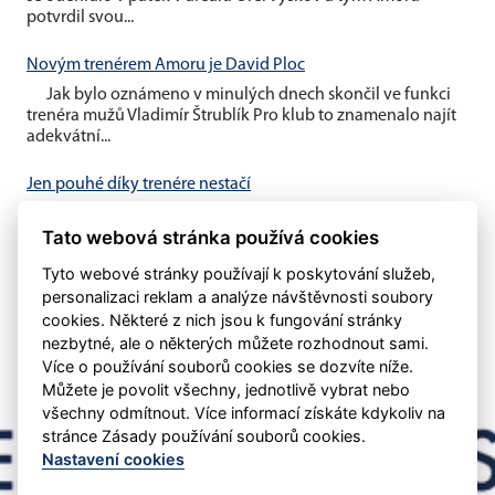
potvrdil svou...
Novým trenérem Amoru je David Ploc
Jak bylo oznámeno v minulých dnech skončil ve funkci
trenéra mužů Vladimír Štrublík Pro klub to znamenalo najít
adekvátní...
Jen pouhé díky trenére nestačí
V minulém týdnu byl oznámen konec trenéra Vladimíra
Štrublíka u našeho áčka Domníváme se, že pouhé
Tato webová stránka používá cookies
poděkování nestačí....
Tyto webové stránky používají k poskytování služeb,
personalizaci reklam a analýze návštěvnosti soubory
cookies. Některé z nich jsou k fungování stránky
nezbytné, ale o některých můžete rozhodnout sami.
Více o používání souborů cookies se dozvíte níže.
Můžete je povolit všechny, jednotlivě vybrat nebo
všechny odmítnout. Více informací získáte kdykoliv na
stránce Zásady používání souborů cookies.
Nastavení cookies