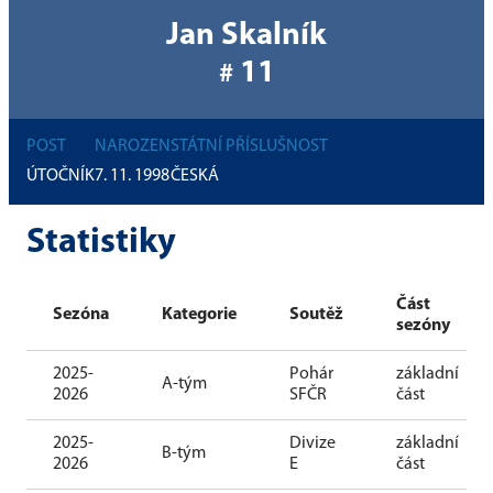
Jan Skalník
11
#
POST
NAROZEN
STÁTNÍ PŘÍSLUŠNOST
ÚTOČNÍK
7. 11. 1998
ČESKÁ
Statistiky
Část
Sezóna
Kategorie
Soutěž
sezóny
2025-
Pohár
základní
A-tým
2026
SFČR
část
2025-
Divize
základní
B-tým
2026
E
část