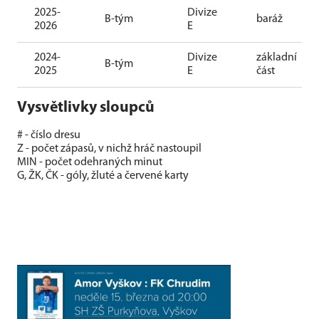
2025-
Divize
B-tým
baráž
2026
E
2024-
Divize
základní
B-tým
2025
E
část
Vysvětlivky sloupců
# - číslo dresu
Z - počet zápasů, v nichž hráč nastoupil
MIN - počet odehraných minut
G, ŽK, ČK - góly, žluté a červené karty