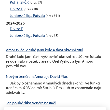
Pohár SFČR
(dres #7)
Divize E
(dres #10)
Juniorská liga Futsalu
(dres #11)
2024-2025
Divize E
Juniorská liga Futsalu
(dres #8)
Amor zvládl druhé jarní kolo a slaví okresní titul
Druhé kolo jarní části vyškovské okresní soutěže ve futsalu
se odehrálo v pátek v areálu Orel Vyškov a tým Amoru
potvrdil svou...
Novým trenérem Amoru je David Ploc
Jak bylo oznámeno v minulých dnech skončil ve funkci
trenéra mužů Vladimír Štrublík Pro klub to znamenalo najít
adekvátní...
Jen pouhé díky trenére nestačí
V minulém týdnu byl oznámen konec trenéra Vladimíra