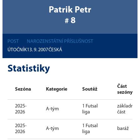
Patrik Petr
8
#
POST
NAROZEN
STÁTNÍ PŘÍSLUŠNOST
ÚTOČNÍK
13. 9. 2007
ČESKÁ
Statistiky
Část
Sezóna
Kategorie
Soutěž
sezóny
2025-
1 Futsal
základní
A-tým
2026
liga
část
2025-
1 Futsal
A-tým
baráž
2026
liga