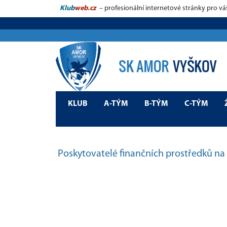
Klub
web.cz
– profesionální internetové stránky pro vá
KLUB
A-TÝM
B-TÝM
C-TÝM
Poskytovatelé finančních prostředků na 