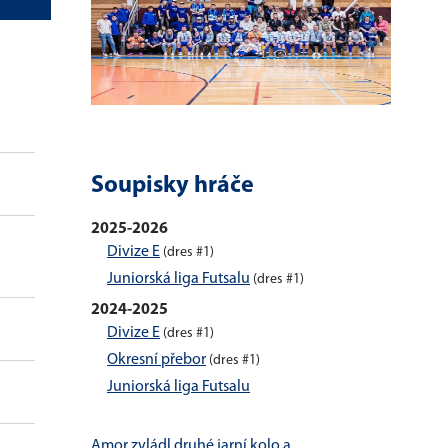
G
ŽK
ČK
Soupisky hráče
0
0
0
2025-2026
Divize E
(dres #1)
0
0
0
Juniorská liga Futsalu
(dres #1)
2024-2025
0
0
0
Divize E
(dres #1)
Okresní přebor
(dres #1)
Juniorská liga Futsalu
0
0
0
Amor zvládl druhé jarní kolo a