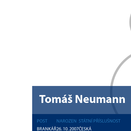
Tomáš Neumann
POST
NAROZEN
STÁTNÍ PŘÍSLUŠNOST
BRANKÁŘ
26. 10. 2007
ČESKÁ