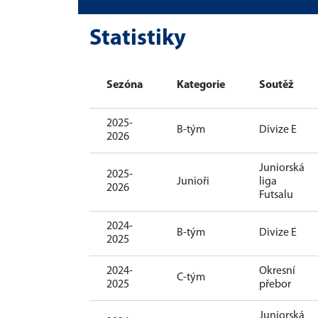
Statistiky
Sezóna
Kategorie
Soutěž
2025-
B-tým
Divize E
2026
Juniorská
2025-
Junioři
liga
2026
Futsalu
2024-
B-tým
Divize E
2025
2024-
Okresní
C-tým
2025
přebor
Juniorská