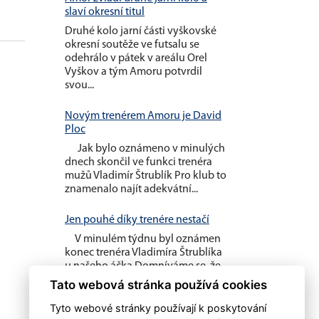
0
0
0
slaví okresní titul
Druhé kolo jarní části vyškovské
okresní soutěže ve futsalu se
odehrálo v pátek v areálu Orel
Vyškov a tým Amoru potvrdil
svou...
Novým trenérem Amoru je David
Ploc
Jak bylo oznámeno v minulých
dnech skončil ve funkci trenéra
mužů Vladimír Štrublík Pro klub to
znamenalo najít adekvátní...
Jen pouhé díky trenére nestačí
V minulém týdnu byl oznámen
konec trenéra Vladimíra Štrublíka
u našeho áčka Domníváme se, že
pouhé poděkování nestačí....
Tato webová stránka používá cookies
Tyto webové stránky používají k poskytování