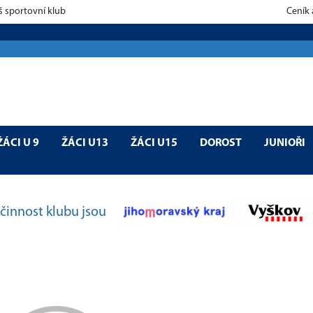
š sportovní klub
Ceník
ŽÁCI U 9
ŽÁCI U13
ŽÁCI U15
DOROST
JUNIOŘI
činnost klubu jsou