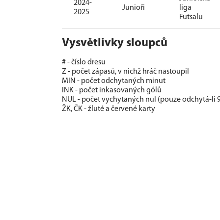
2024-
Junioři
liga
2025
Futsalu
Vysvětlivky sloupců
# - číslo dresu
Z - počet zápasů, v nichž hráč nastoupil
MIN - počet odchytaných minut
INK - počet inkasovaných gólů
NUL - počet vychytaných nul (pouze odchytá-li 
ŽK, ČK - žluté a červené karty