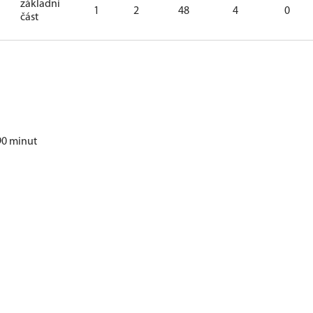
základní
1
2
48
4
0
část
90 minut