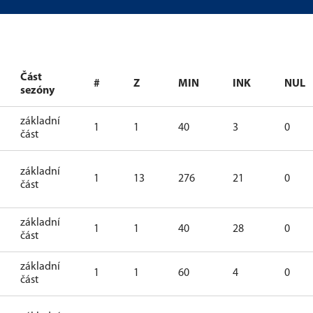
Část
#
Z
MIN
INK
NUL
sezóny
základní
1
1
40
3
0
část
základní
1
13
276
21
0
část
základní
1
1
40
28
0
část
základní
1
1
60
4
0
část