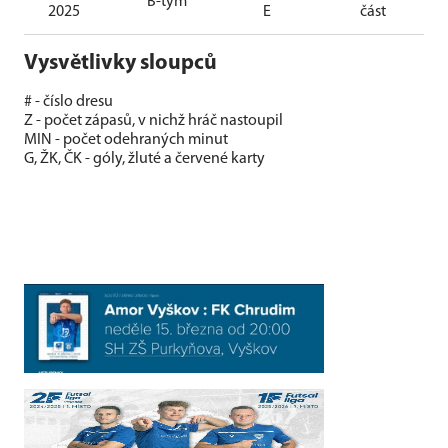
B-tým
2025
E
část
Vysvětlivky sloupců
# - číslo dresu
Z - počet zápasů, v nichž hráč nastoupil
MIN - počet odehraných minut
G, ŽK, ČK - góly, žluté a červené karty