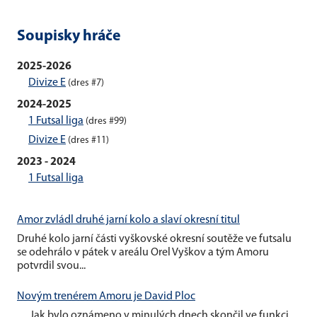
Soupisky hráče
2025-2026
Divize E
(dres #7)
2024-2025
1 Futsal liga
(dres #99)
Divize E
(dres #11)
2023 - 2024
1 Futsal liga
Amor zvládl druhé jarní kolo a slaví okresní titul
Druhé kolo jarní části vyškovské okresní soutěže ve futsalu
se odehrálo v pátek v areálu Orel Vyškov a tým Amoru
potvrdil svou...
Novým trenérem Amoru je David Ploc
Jak bylo oznámeno v minulých dnech skončil ve funkci