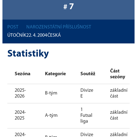
7
#
POST
NAROZEN
STÁTNÍ PŘÍSLUŠNOST
ÚTOČNÍK
22. 4. 2004
ČESKÁ
Statistiky
Část
Sezóna
Kategorie
Soutěž
sezóny
2025-
Divize
základní
B-tým
2026
E
část
1
2024-
základní
A-tým
Futsal
2025
část
liga
2024-
Divize
základní