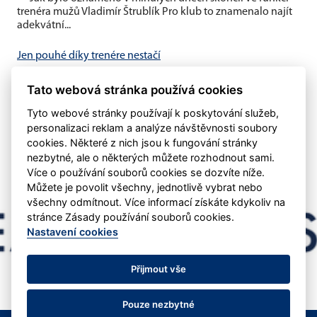
trenéra mužů Vladimír Štrublík Pro klub to znamenalo najít
adekvátní...
Jen pouhé díky trenére nestačí
V minulém týdnu byl oznámen konec trenéra Vladimíra
Tato webová stránka používá cookies
Štrublíka u našeho áčka Domníváme se, že pouhé
poděkování nestačí....
Tyto webové stránky používají k poskytování služeb,
personalizaci reklam a analýze návštěvnosti soubory
cookies. Některé z nich jsou k fungování stránky
nezbytné, ale o některých můžete rozhodnout sami.
Více o používání souborů cookies se dozvíte níže.
Můžete je povolit všechny, jednotlivě vybrat nebo
všechny odmítnout. Více informací získáte kdykoliv na
stránce Zásady používání souborů cookies.
Nastavení cookies
Přijmout vše
Pouze nezbytné