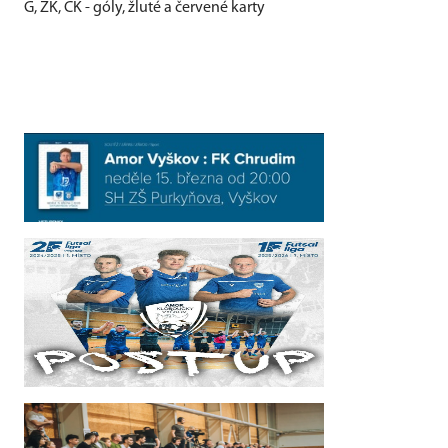
G, ŽK, ČK - góly, žluté a červené karty