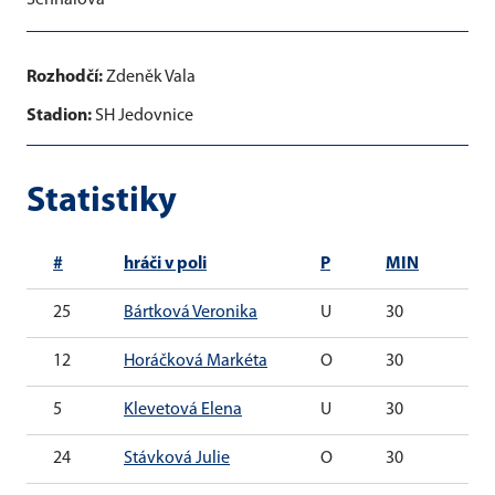
Sehnalová
Rozhodčí:
Zdeněk Vala
Stadion:
SH Jedovnice
Statistiky
#
hráči v poli
P
MIN
G
25
Bártková Veronika
U
30
0
12
Horáčková Markéta
O
30
0
5
Klevetová Elena
U
30
0
24
Stávková Julie
O
30
0