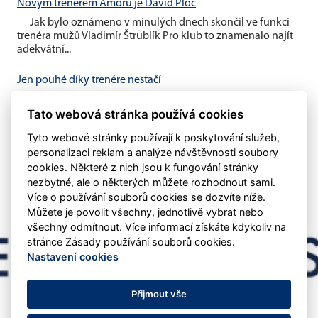
Novým trenérem Amoru je David Ploc
Jak bylo oznámeno v minulých dnech skončil ve funkci
trenéra mužů Vladimír Štrublík Pro klub to znamenalo najít
adekvátní...
Jen pouhé díky trenére nestačí
V minulém týdnu byl oznámen konec trenéra Vladimíra
Tato webová stránka používá cookies
Štrublíka u našeho áčka Domníváme se, že pouhé
poděkování nestačí....
Tyto webové stránky používají k poskytování služeb,
personalizaci reklam a analýze návštěvnosti soubory
cookies. Některé z nich jsou k fungování stránky
nezbytné, ale o některých můžete rozhodnout sami.
Více o používání souborů cookies se dozvíte níže.
Můžete je povolit všechny, jednotlivě vybrat nebo
všechny odmítnout. Více informací získáte kdykoliv na
stránce Zásady používání souborů cookies.
Nastavení cookies
Přijmout vše