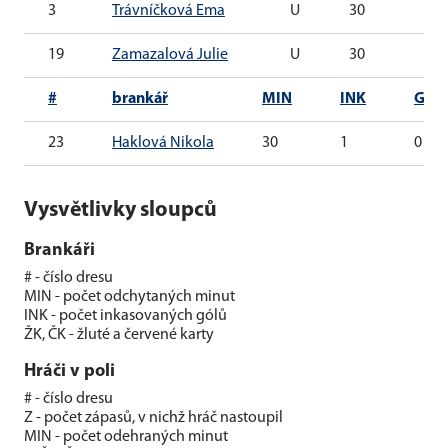
3
Trávníčková Ema
U
30
0
19
Zamazalová Julie
U
30
0
#
brankář
MIN
INK
G
23
Haklová Nikola
30
1
0
Vysvětlivky sloupců
Brankáři
# - číslo dresu
MIN - počet odchytaných minut
INK - počet inkasovaných gólů
ŽK, ČK - žluté a červené karty
Hráči v poli
# - číslo dresu
Z - počet zápasů, v nichž hráč nastoupil
MIN - počet odehraných minut