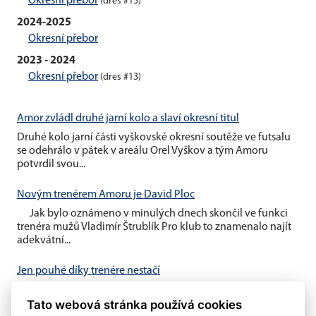
Okresní přebor
(dres #13)
2024-2025
Okresní přebor
2023 - 2024
Okresní přebor
(dres #13)
Amor zvládl druhé jarní kolo a slaví okresní titul
Druhé kolo jarní části vyškovské okresní soutěže ve futsalu
se odehrálo v pátek v areálu Orel Vyškov a tým Amoru
potvrdil svou...
Novým trenérem Amoru je David Ploc
Jak bylo oznámeno v minulých dnech skončil ve funkci
trenéra mužů Vladimír Štrublík Pro klub to znamenalo najít
adekvátní...
Jen pouhé díky trenére nestačí
V minulém týdnu byl oznámen konec trenéra Vladimíra
Tato webová stránka používá cookies
Štrublíka u našeho áčka Domníváme se, že pouhé