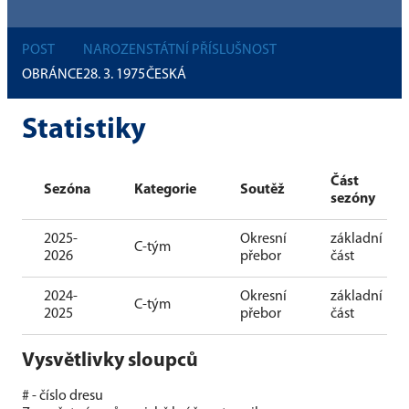
POST
NAROZEN
STÁTNÍ PŘÍSLUŠNOST
OBRÁNCE
28. 3. 1975
ČESKÁ
Statistiky
Část
Sezóna
Kategorie
Soutěž
sezóny
2025-
Okresní
základní
C-tým
2026
přebor
část
2024-
Okresní
základní
C-tým
2025
přebor
část
Vysvětlivky sloupců
# - číslo dresu