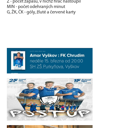
Z - počet zápasů, v nichž hráč nastoupil
MIN - počet odehraných minut
G, ŽK, ČK - góly, žluté a červené karty