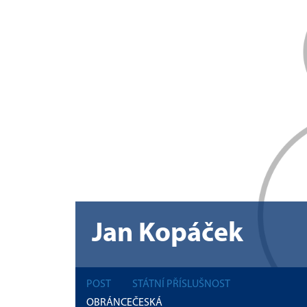
Jan Kopáček
POST
STÁTNÍ PŘÍSLUŠNOST
OBRÁNCE
ČESKÁ