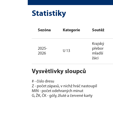
Statistiky
Sezóna
Kategorie
Soutěž
Krajský
2025-
přebor
U 13
2026
mladší
žáci
Vysvětlivky sloupců
# - číslo dresu
Z - počet zápasů, v nichž hráč nastoupil
MIN - počet odehraných minut
G, ŽK, ČK - góly, žluté a červené karty