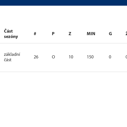
Část
#
P
Z
MIN
G
sezóny
základní
26
O
10
150
0
část