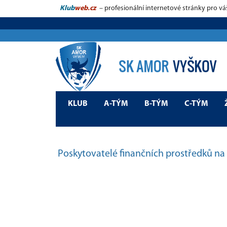
Klub
web.cz
– profesionální internetové stránky pro vá
KLUB
A-TÝM
B-TÝM
C-TÝM
Poskytovatelé finančních prostředků na 