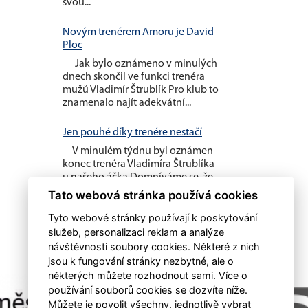
svou...
Novým trenérem Amoru je David
Ploc
Jak bylo oznámeno v minulých
dnech skončil ve funkci trenéra
mužů Vladimír Štrublík Pro klub to
znamenalo najít adekvátní...
Jen pouhé díky trenére nestačí
V minulém týdnu byl oznámen
konec trenéra Vladimíra Štrublíka
u našeho áčka Domníváme se, že
pouhé poděkování nestačí....
Tato webová stránka používá cookies
Tyto webové stránky používají k poskytování
služeb, personalizaci reklam a analýze
návštěvnosti soubory cookies. Některé z nich
jsou k fungování stránky nezbytné, ale o
některých můžete rozhodnout sami. Více o
používání souborů cookies se dozvíte níže.
Můžete je povolit všechny, jednotlivě vybrat