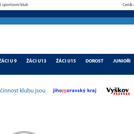
š sportovní klub
Ceník
ŽÁCI U 9
ŽÁCI U13
ŽÁCI U15
DOROST
JUNIOŘI
činnost klubu jsou