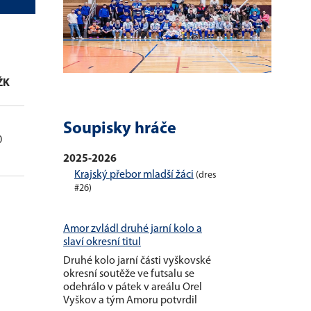
ŽK
ČK
Soupisky hráče
0
0
2025-2026
Krajský přebor mladší žáci
(dres
#26)
Amor zvládl druhé jarní kolo a
slaví okresní titul
Druhé kolo jarní části vyškovské
okresní soutěže ve futsalu se
odehrálo v pátek v areálu Orel
Vyškov a tým Amoru potvrdil