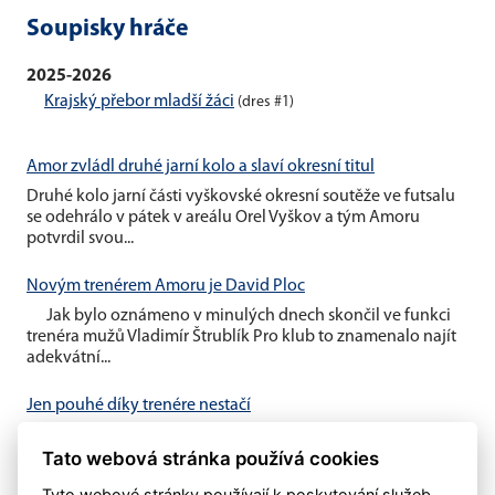
Soupisky hráče
2025-2026
Krajský přebor mladší žáci
(dres #1)
Amor zvládl druhé jarní kolo a slaví okresní titul
Druhé kolo jarní části vyškovské okresní soutěže ve futsalu
se odehrálo v pátek v areálu Orel Vyškov a tým Amoru
potvrdil svou...
Novým trenérem Amoru je David Ploc
Jak bylo oznámeno v minulých dnech skončil ve funkci
trenéra mužů Vladimír Štrublík Pro klub to znamenalo najít
adekvátní...
Jen pouhé díky trenére nestačí
V minulém týdnu byl oznámen konec trenéra Vladimíra
Štrublíka u našeho áčka Domníváme se, že pouhé
Tato webová stránka používá cookies
poděkování nestačí....
Tyto webové stránky používají k poskytování služeb,