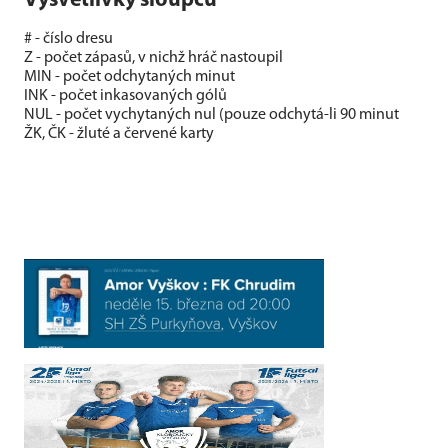
Vysvětlivky sloupců
# - číslo dresu
Z - počet zápasů, v nichž hráč nastoupil
MIN - počet odchytaných minut
INK - počet inkasovaných gólů
NUL - počet vychytaných nul (pouze odchytá-li 90 minut
ŽK, ČK - žluté a červené karty