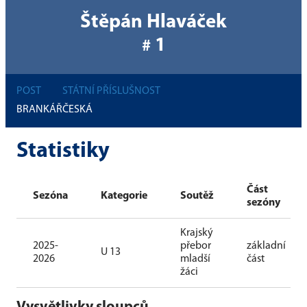
Štěpán Hlaváček
1
#
POST
STÁTNÍ PŘÍSLUŠNOST
BRANKÁŘ
ČESKÁ
Statistiky
Část
Sezóna
Kategorie
Soutěž
sezóny
Krajský
2025-
přebor
základní
U 13
2026
mladší
část
žáci