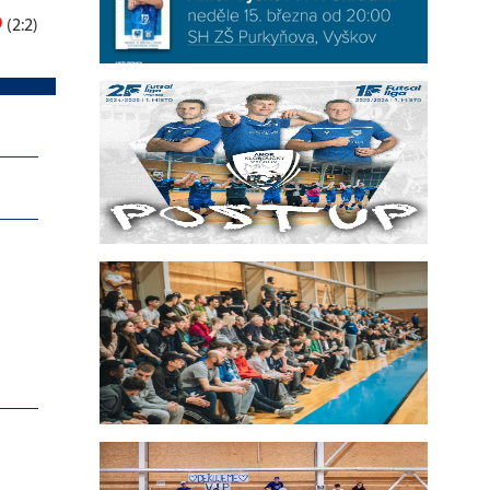
6
(2:2)