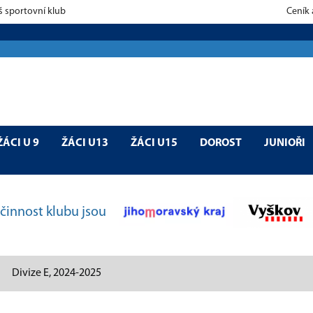
š sportovní klub
Ceník
ŽÁCI U 9
ŽÁCI U13
ŽÁCI U15
DOROST
JUNIOŘI
činnost klubu jsou
Divize E, 2024-2025