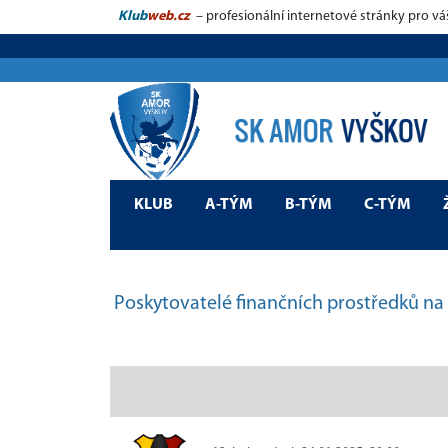
Klub
web.cz
– profesionální internetové stránky pro vá
KLUB
A-TÝM
B-TÝM
C-TÝM
Poskytovatelé finančních prostředků na 