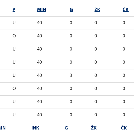
P
MIN
G
ŽK
ČK
U
40
0
0
0
O
40
0
0
0
U
40
0
0
0
U
40
0
0
0
U
40
3
0
0
O
40
0
0
0
U
40
0
0
0
U
40
0
0
0
IN
INK
G
ŽK
ČK