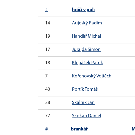
#
hráči v poli
14
Aujeský Radim
19
Handlíř Michal
17
Jurajda Šimon
18
Klepáček Patrik
7
Kořenovský Vojtěch
40
Portík Tomáš
28
Skalník Jan
77
Skokan Daniel
#
brankář
M