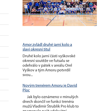
Amor zvládl druhé jarní kolo a
slaví okresní titul
Druhé kolo jarní části vyškovské
okresní soutěže ve futsalu se
odehrálo v pátek v areálu Orel
Vyškov a tým Amoru potvrdil
svou...
Novým trenérem Amoru je David
Ploc
Jak bylo oznámeno v minulých
dnech skončil ve funkci trenéra
mužů Vladimír Štrublík Pro klub to