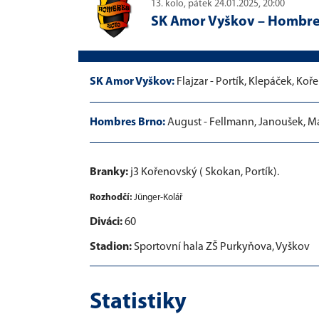
13. kolo, pátek 24.01.2025, 20:00
SK Amor Vyškov
–
Hombre
SK Amor Vyškov:
Flajzar - Portík, Klepáček, Koř
Hombres Brno:
August - Fellmann, Janoušek, Ma
Branky:
j3 Kořenovský ( Skokan, Portík).
Rozhodčí:
Jünger-Kolář
Diváci:
60
Stadion:
Sportovní hala ZŠ Purkyňova, Vyškov
Statistiky