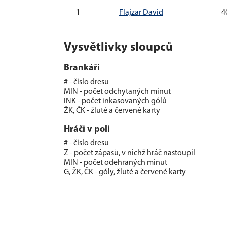
1
Flajzar David
4
Vysvětlivky sloupců
Brankáři
# - číslo dresu
MIN - počet odchytaných minut
INK - počet inkasovaných gólů
ŽK, ČK - žluté a červené karty
Hráči v poli
# - číslo dresu
Z - počet zápasů, v nichž hráč nastoupil
MIN - počet odehraných minut
G, ŽK, ČK - góly, žluté a červené karty