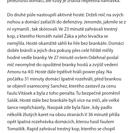
příležitostí domácí, ale vždy je zhatila nepřesná nahrávka.
Do druhé půle nastoupili aktivně hosté. Drželi míč na svých
nohou a domácí zatlačili do defenzivy. Jenomže, jakmile se z
ní vymanili , tak skórovali. Ve 23 minutě zahrávali trestný
kop, z kterého Horváth našel Žáka a jeho levačka se
nemýlila. Hosté okamžitě sáhli ke hře bez brankáře. Domácí
dobře bránili a jejich dva pokusy přes celé hřiště mířily
hodně vedle branky. Ve 27 minutě ovšem Odehnal poslal
míč neomylně do opuštěné branky hostů a zvýšil vedení
Amoru na 4:0. Hosté dále trpělivě hráli power play. Na
počátku 31 minuty domácí špatně rozehráli, před brankou
se objevil osamocený Sanchez, kterého zastavil za cenu
faulu Vitásek a byla z toho penalta. Tu bezpečně proměnil
Salák. Hosté stále bez brankáře byli více na míči, ale velké
šance nepřicházely,. Naopak zde byla fáze , kdy padlo
několik žlutých karet na obou stranách.V 36 minutě přišla
opět špatná rozehrávka domácích, kterou hasil faulem
Tomaštík. Rapid zahrával trestný kop, kterého se chopil