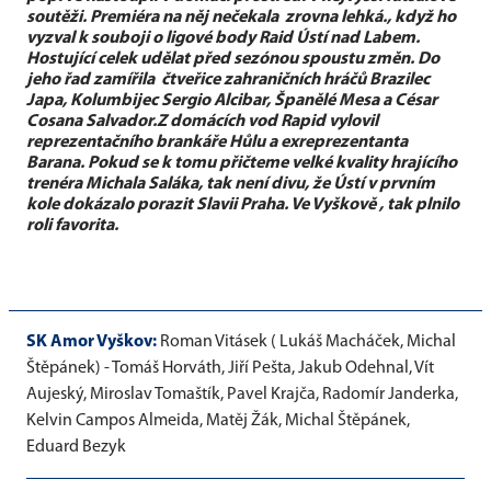
soutěži. Premiéra na něj nečekala zrovna lehká., když ho
vyzval k souboji o ligové body Raid Ústí nad Labem.
Hostující celek udělat před sezónou spoustu změn. Do
jeho řad zamířila čtveřice zahraničních hráčů Brazilec
Japa, Kolumbijec Sergio Alcibar, Španělé Mesa a César
Cosana Salvador.Z domácích vod Rapid vylovil
reprezentačního brankáře Hůlu a exreprezentanta
Barana. Pokud se k tomu přičteme velké kvality hrajícího
trenéra Michala Saláka, tak není divu, že Ústí v prvním
kole dokázalo porazit Slavii Praha. Ve Vyškově , tak plnilo
roli favorita.
SK Amor Vyškov:
Roman Vitásek ( Lukáš Macháček, Michal
Štěpánek) - Tomáš Horváth, Jiří Pešta, Jakub Odehnal, Vít
Aujeský, Miroslav Tomaštík, Pavel Krajča, Radomír Janderka,
Kelvin Campos Almeida, Matěj Žák, Michal Štěpánek,
Eduard Bezyk