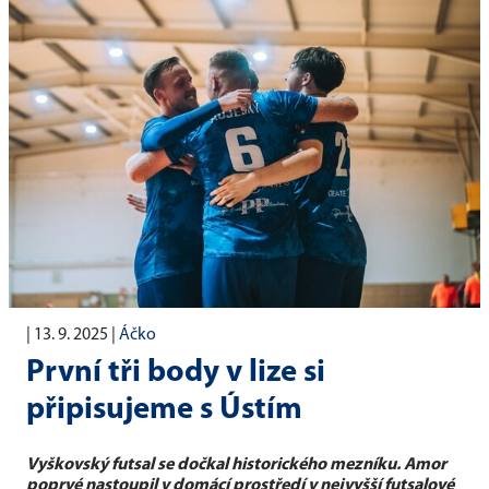
|
13. 9. 2025
|
Áčko
První tři body v lize si
připisujeme s Ústím
Vyškovský futsal se dočkal historického mezníku. Amor
poprvé nastoupil v domácí prostředí v nejvyšší futsalové