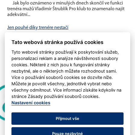
Jak bylo oznámeno v minulých dnech skončil ve funkci
trenéra mužů Vladimír Štrublík Pro klub to znamenalo najít
adekvátní...
Jen pouhé díky trenére nestačí
V minulém týdnu byl oznámen konec trenéra Vladimíra
Štrublíka u našeho áčka Domníváme se, že pouhé
Tato webová stránka používá cookies
poděkování nestačí....
Tyto webové stránky používají k poskytování služeb,
personalizaci reklam a analýze návštěvnosti soubory
cookies. Některé z nich jsou k fungování stránky
nezbytné, ale o některých můžete rozhodnout sami.
Více o používání souborů cookies se dozvíte níže.
Můžete je povolit všechny, jednotlivě vybrat nebo
všechny odmítnout. Více informací získáte kdykoliv na
stránce Zásady používání souborů cookies.
Nastavení cookies
Přijmout vše
Pouze nezbytné