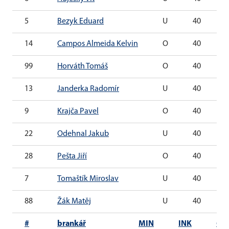
5
Bezyk Eduard
U
40
14
Campos Almeida Kelvin
O
40
99
Horváth Tomáš
O
40
13
Janderka Radomír
U
40
9
Krajča Pavel
O
40
22
Odehnal Jakub
U
40
28
Pešta Jiří
O
40
7
Tomaštík Miroslav
U
40
88
Žák Matěj
U
40
#
brankář
MIN
INK
G