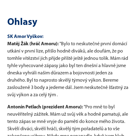
Ohlasy
SK Amor Vyškov:
Matěj Žák (hráč Amoru):
"Bylo to neskutečné první domácí
utkání v první lize, přišlo hodně diváků, ale doufám, že po
tomhle vítězství jich přijde příště ještě jednou tolik. Mám rád
tyhle vyhecované zápasy jako byl ten dnešní a hlavně jsme
dneska vyhráli našim důrazem a bojovnosti jeden za
druhého. Byl to naprosto skvělý týmový výkon. Bereme
zaslouženě 3 body a jedeme dál. Jsem neskutečně šťastný za
svůj výkon a za celý tým .
Antonín Petlach (prezident Amoru):
"Pro mně to byl
neuvěřitelný zážitek. Mám už svůj věk a hodně pamatuji, ale
tento zápas se mně vryje do paměti do konce mého života.
Skvělí diváci, skvělí hráči, skvělý tým pořadatelů a to vše