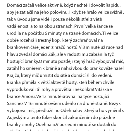
Domácí začali velice aktivně, když nechtěli dovolit Rapidu,
aby je zatlačil na jeho polovinu. I když se hrálo velice svižně ,
tak v úvodu jsme viděli pouze několik střel z větší
vzdálenosti a to na obou stranách. První velká šance se
urodila na počátku 6 minuty na straně domácích. Ti velice
dobře rozehráli trestný kop, který zachraňoval na
brankovém čáře jeden z hráčů hostů. V 8 minutě už ruce nad
hlavu zvedal domácí Žák, ale v radosti mu zabránila tyč
hostující branky.O minutu později stejný hráč vybojoval míč,
zatáhl ho směrem k bráně a nahrávkou do brankoviště našel
Krajču, který míč umístit do sítě a domácí šli do vedení.
Branka přiměla k větší aktivitě hosty, kteří během chvíle
vyprodukovali tři rohy a provětrali několikrát Vitáska v
brance Amoru. Ve 12 minutě srovnal na tyče hostující
Sanchez.V 16 minutě ovšem udeřilo na druhé straně. Bezyk
vybojoval míč, předložil ho Odehnalovi,který si ho vyměnil s
Aujeským a tento ťukes skončil zakončením do prázdné
branky z nohy Odehnala.V poslední minutě se dostali do