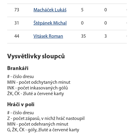
73
Macháček Lukáš
5
0
0
31
Štěpánek Michal
0
0
0
44
Vitásek Roman
35
3
0
Vysvětlivky sloupců
Brankáři
# - číslo dresu
MIN - počet odchytaných minut
INK - počet inkasovaných gólů
ŽK, ČK - žluté a červené karty
Hráči v poli
# - číslo dresu
Z - počet zápasů, v nichž hráč nastoupil
MIN - počet odehraných minut
G, ŽK, ČK - góly, žluté a červené karty