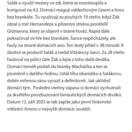
Salák a využil mezery ve zdi, která se rozestoupila a
korigoval na 4:2. Domácí reagují oddechovým časem a hrou
bez brankáře.. Tu využívají za pouhých 19 vteřin, když Žák
obral o míč Hernandéze a přízemní střelou prostřelil
Grůmanna, který se objevil v bráně hostů. Rapid dále
pokračoval ve hře bez brankáře. Šance nepřicházely, ale
fauly na straně domácích ano. Ten šestý přišel v 38 minutě. K
desítce se postavil Salák a nedal Vitáskovy šanci. Za 28 vteřin
fauloval na půlící čáře Žák a byla z toho další desítka.
Domácí trenéři poslali do branky Macháčka a ten se
proměnil v dalšího hrdinu. Ustál tíhu okamžiku a Salákovu,
dobře mířenou ránu vyrazil a definitivně , tak uklidnil
domácí tým. Poslední vteřiny zápasu si domácí vychutnali
za skvělého povzbuzování fantastických domácích diváků.
Datum 12. září 2025 se tak zapíše jako první historické
vítězství Amoru v nejvyšší domácíc soutěži.