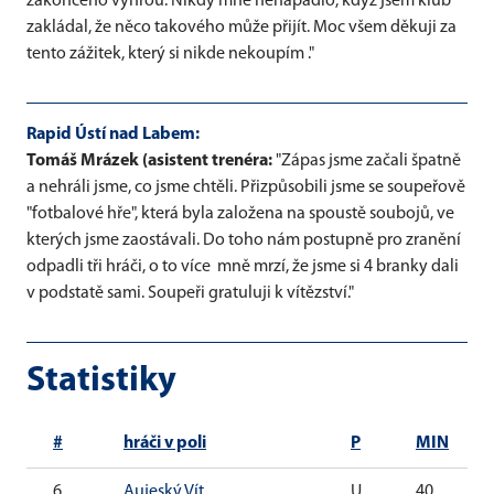
zakončeno výhrou. Nikdy mne nenapadlo, když jsem klub
zakládal, že něco takového může přijít. Moc všem děkuji za
tento zážitek, který si nikde nekoupím ."
Rapid Ústí nad Labem:
Tomáš Mrázek (asistent trenéra:
"Zápas jsme začali špatně
a nehráli jsme, co jsme chtěli. Přizpůsobili jsme se soupeřově
"fotbalové hře", která byla založena na spoustě soubojů, ve
kterých jsme zaostávali. Do toho nám postupně pro zranění
odpadli tři hráči, o to více mně mrzí, že jsme si 4 branky dali
v podstatě sami. Soupeři gratuluji k vítězství."
Statistiky
#
hráči v poli
P
MIN
6
Aujeský Vít
U
40